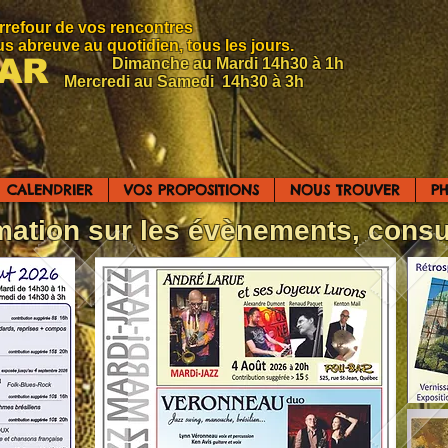
efour de vos rencontres
ous abreuve au quotidien, tous les jours.
BAR
Dimanche au Mardi 14h30 à 1h
Mercredi au Samedi 14h30 à 3h
CALENDRIER
VOS PROPOSITIONS
NOUS TROUVER
P
rmation sur les évènements, cons