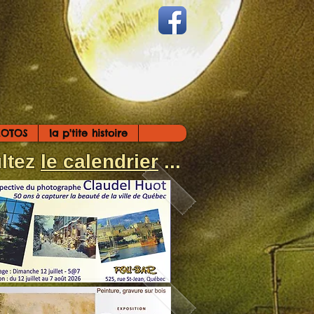
HOTOS
la p'tite histoire
ultez
le calendrier
...